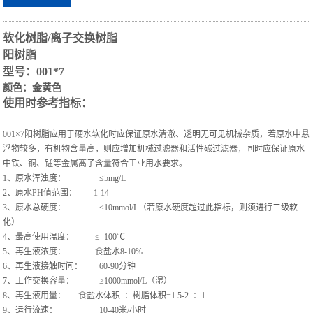
软化树脂/离子交换树脂
阳树脂
型号：001*7
颜色：金黄色
使用时参考指标：
001×7阳树脂应用于硬水软化时应保证原水清澈、透明无可见机械杂质，若原水中悬
浮物较多，有机物含量高，则应增加机械过滤器和活性碳过滤器，同时应保证原水
中铁、铜、锰等金属离子含量符合工业用水要求。
1、原水浑浊度： ≤5mg/L
2、原水PH值范围： 1-14
3、原水总硬度： ≤10mmol/L（若原水硬度超过此指标，则须进行二级软
化）
4、最高使用温度： ≤ 100℃
5、再生液浓度： 食盐水8-10%
6、再生液接触时间： 60-90分钟
7、工作交换容量： ≥1000mmol/L（湿）
8、再生液用量： 食盐水体积 ：树脂体积=1.5-2 ：1
9、运行流速： 10-40米/小时